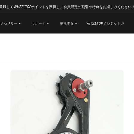
登録してWHEELTOPポイントを獲得し、会員限定の割引や特典をお楽しみください
クセサリー
アクセサリー
サポート
サポート
探検する
探検する
WHEELTOP クレジット 🎉
WHEELTOP クレジット 🎉